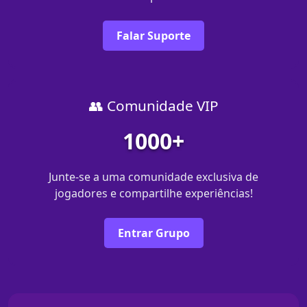
Falar Suporte
👥 Comunidade VIP
1000+
Junte-se a uma comunidade exclusiva de
jogadores e compartilhe experiências!
Entrar Grupo