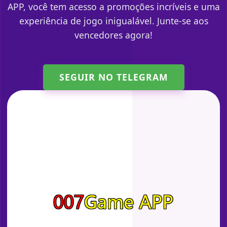
APP, você tem acesso a promoções incríveis e uma
experiência de jogo inigualável. Junte-se aos
vencedores agora!
SEGUIR NO TELEGRAM