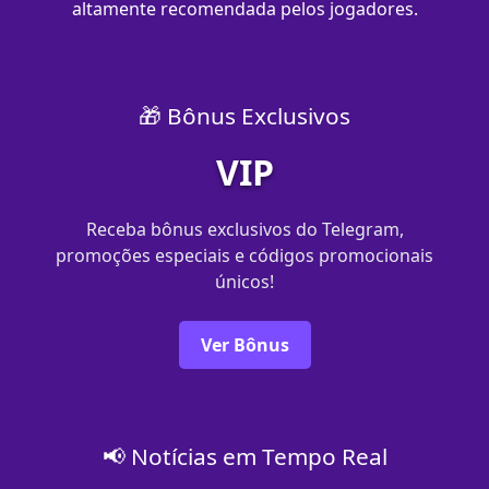
altamente recomendada pelos jogadores.
🎁 Bônus Exclusivos
VIP
Receba bônus exclusivos do Telegram,
promoções especiais e códigos promocionais
únicos!
Ver Bônus
📢 Notícias em Tempo Real