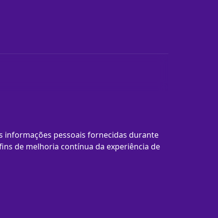
s informações pessoais fornecidas durante
fins de melhoria contínua da experiência de