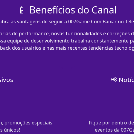
📱 Benefícios do Canal
ubra as vantagens de seguir a 007Game Com Baixar no Tel
orias de performance, novas funcionalidades e correções d
ossa equipe de desenvolvimento trabalha constantemente 
back dos usuários e nas mais recentes tendências tecnológ
sivos
📢 Notí
m, promoções especiais
Fique por dentro d
s únicos!
eventos da 007G