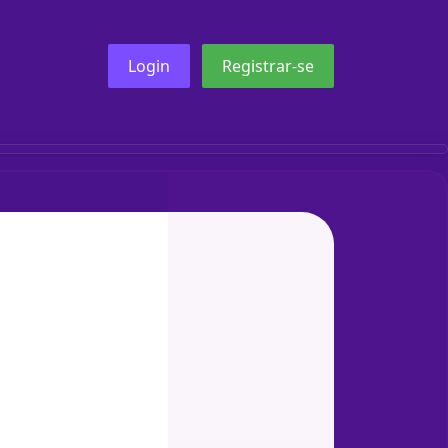
Login
Registrar-se