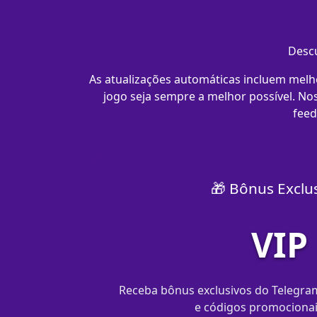
Desc
As atualizações automáticas incluem melh
jogo seja sempre a melhor possível. N
feed
🎁 Bônus Exclu
VIP
Receba bônus exclusivos do Telegra
e códigos promocionai