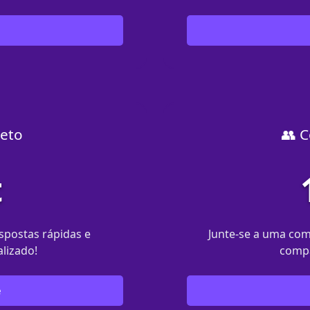
reto
👥 
t
espostas rápidas e
Junte-se a uma com
lizado!
compa
e