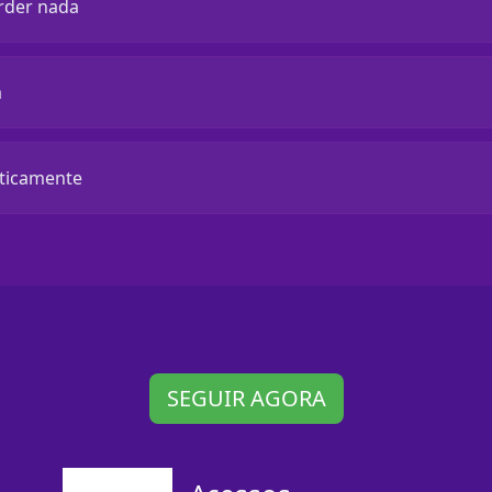
erder nada
a
aticamente
SEGUIR AGORA