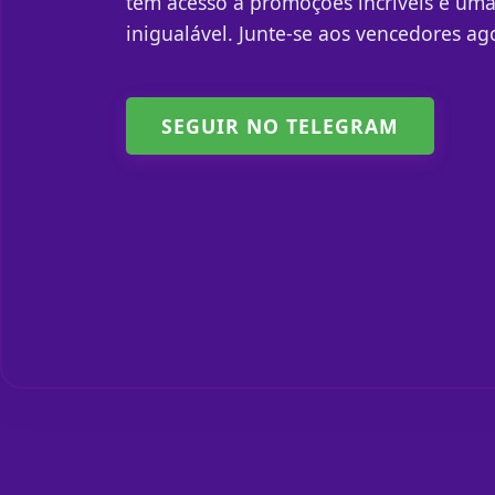
tem acesso a promoções incríveis e uma
inigualável. Junte-se aos vencedores ag
SEGUIR NO TELEGRAM