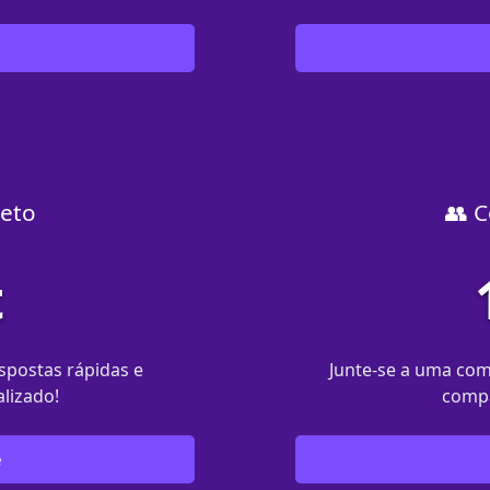
reto
👥 
t
espostas rápidas e
Junte-se a uma com
lizado!
compa
e