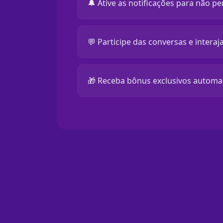
🔔 Ative as notificações para não p
💬 Participe das conversas e interaj
🎁 Receba bônus exclusivos autom