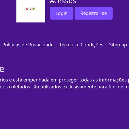
Acessos
Login
Registrar-se
Políticas de Privacidade
Termos e Condições
Sitemap
de
uários e está empenhada em proteger todas as informações 
os coletados são utilizados exclusivamente para fins de m