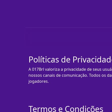
Políticas de Privacida
A 017Brl valoriza a privacidade de seus us
nossos canais de comunicação. Todos os dad
jogadores.
Termos e Condições