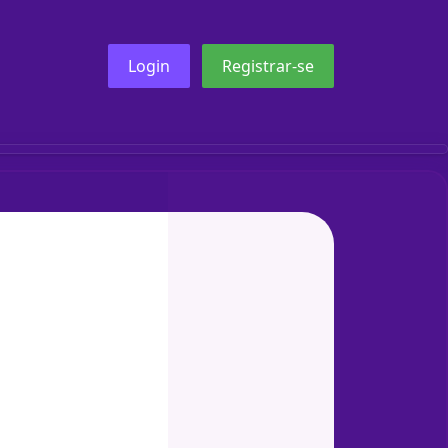
Login
Registrar-se