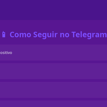
📱 Como Seguir no Telegram
ositivo