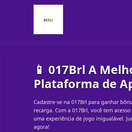
📱 017Brl A Melh
Plataforma de A
Cadastre-se na 017Brl para ganhar bôn
recarga. Com a 017Brl, você tem acesso 
uma experiência de jogo inigualável. J
agora!