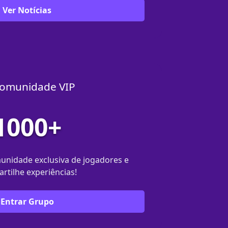
Ver Notícias
Comunidade VIP
1000+
unidade exclusiva de jogadores e
rtilhe experiências!
Entrar Grupo