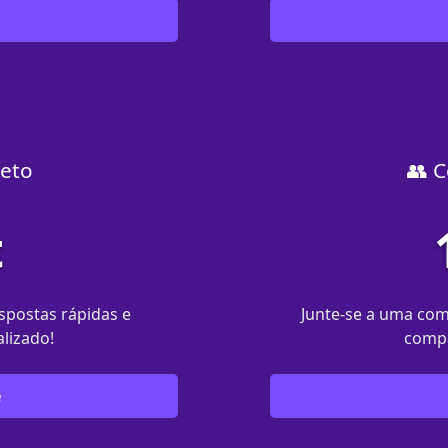
reto
👥 
t
espostas rápidas e
Junte-se a uma com
lizado!
compa
e