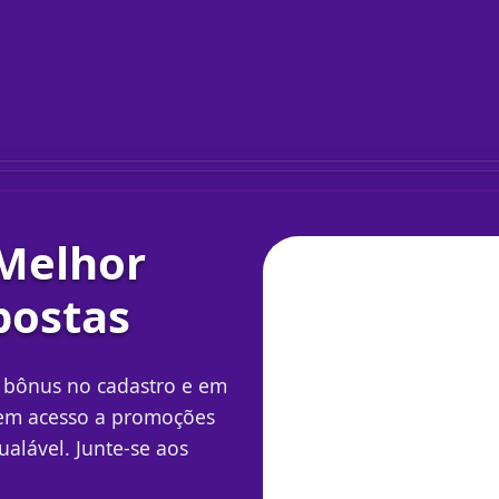
 Melhor
postas
r bônus no cadastro e em
tem acesso a promoções
ualável. Junte-se aos