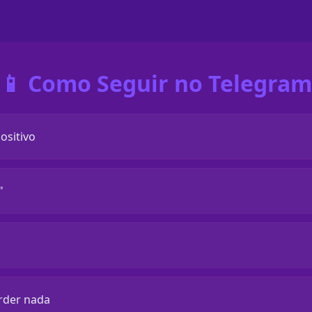
📱 Como Seguir no Telegram
ositivo
"
erder nada