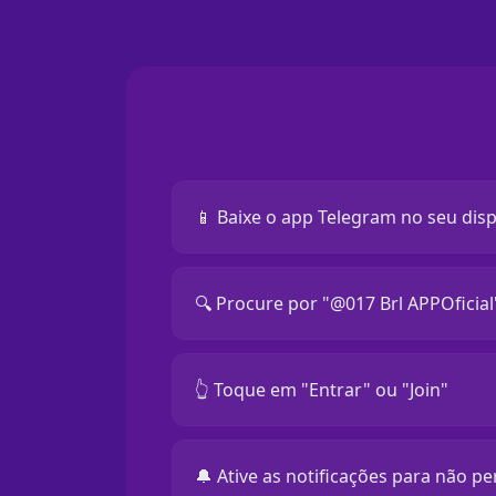
📱 Baixe o app Telegram no seu disp
🔍 Procure por "@017 Brl APPOficial
👆 Toque em "Entrar" ou "Join"
🔔 Ative as notificações para não p