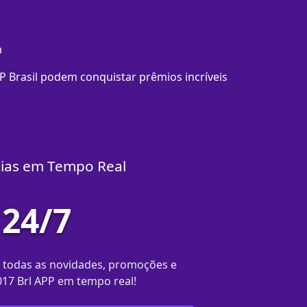
m
P Brasil podem conquistar prêmios incríveis
cias em Tempo Real
24/7
e todas as novidades, promoções e
017 Brl APP em tempo real!