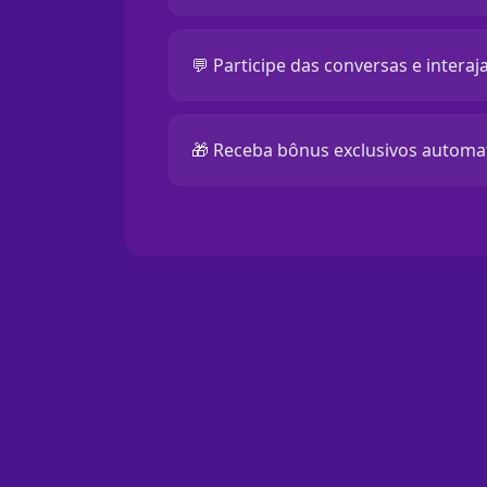
💬 Participe das conversas e interaj
🎁 Receba bônus exclusivos autom