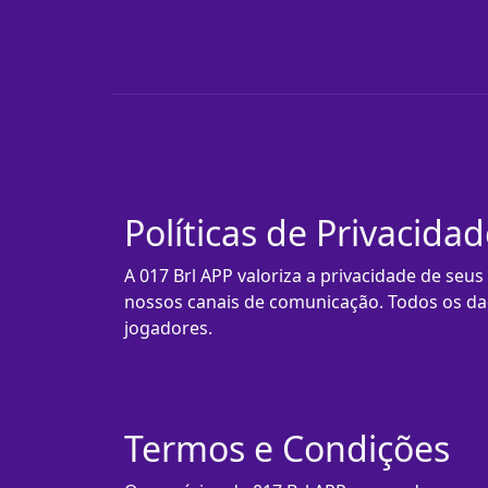
Políticas de Privacida
A 017 Brl APP valoriza a privacidade de se
nossos canais de comunicação. Todos os dad
jogadores.
Termos e Condições