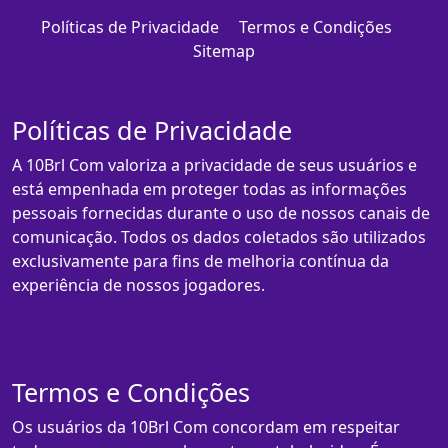
Políticas de Privacidade
Termos e Condições
Sitemap
Políticas de Privacidade
A 10Brl Com valoriza a privacidade de seus usuários e
está empenhada em proteger todas as informações
pessoais fornecidas durante o uso de nossos canais de
comunicação. Todos os dados coletados são utilizados
exclusivamente para fins de melhoria contínua da
experiência de nossos jogadores.
Termos e Condições
Os usuários da 10Brl Com concordam em respeitar