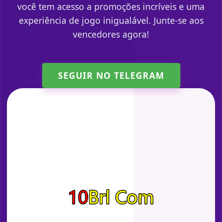
você tem acesso a promoções incríveis e uma
experiência de jogo inigualável. Junte-se aos
vencedores agora!
SEGUIR NO TELEGRAM