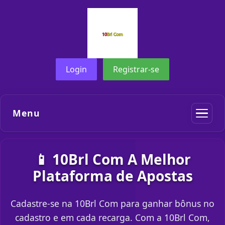
Login
Registrar-se
Menu
📱 10Brl Com A Melhor
Plataforma de Apostas
Cadastre-se na 10Brl Com para ganhar bônus no
cadastro e em cada recarga. Com a 10Brl Com,