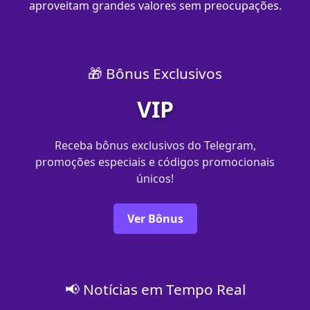
aproveitam grandes valores sem preocupações.
🎁 Bônus Exclusivos
VIP
Receba bônus exclusivos do Telegram,
promoções especiais e códigos promocionais
únicos!
Ver Bônus
📢 Notícias em Tempo Real