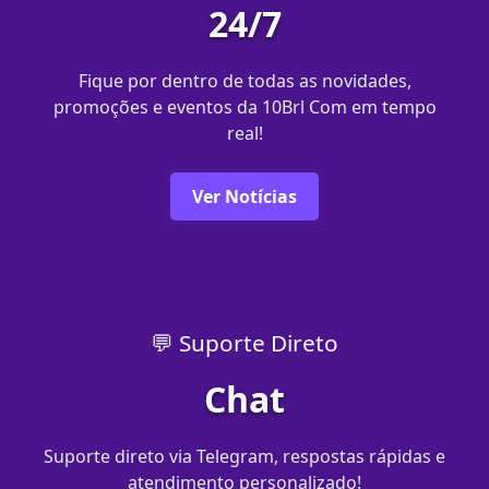
24/7
Fique por dentro de todas as novidades,
promoções e eventos da 10Brl Com em tempo
real!
Ver Notícias
💬 Suporte Direto
Chat
Suporte direto via Telegram, respostas rápidas e
atendimento personalizado!