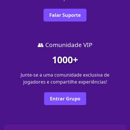
Falar Suporte
👥 Comunidade VIP
1000+
Junte-se a uma comunidade exclusiva de
jogadores e compartilhe experiências!
Entrar Grupo