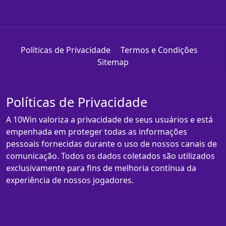
Políticas de Privacidade
Termos e Condições
Sitemap
Políticas de Privacidade
A 10Win valoriza a privacidade de seus usuários e está
empenhada em proteger todas as informações
pessoais fornecidas durante o uso de nossos canais de
comunicação. Todos os dados coletados são utilizados
exclusivamente para fins de melhoria contínua da
experiência de nossos jogadores.