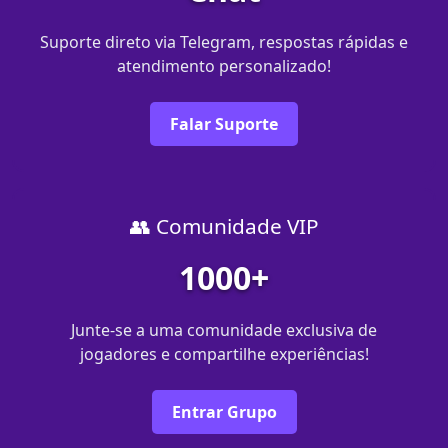
Suporte direto via Telegram, respostas rápidas e
atendimento personalizado!
Falar Suporte
👥 Comunidade VIP
1000+
Junte-se a uma comunidade exclusiva de
jogadores e compartilhe experiências!
Entrar Grupo