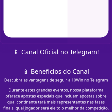
📱 Canal Oficial no Telegram!
📱 Benefícios do Canal
Descubra as vantagens de seguir a 10Win no Telegram
Durante estes grandes eventos, nossa plataforma
oferece apostas especiais que incluem apostas sobre
qual continente terá mais representantes nas fases
finais, qual jogador será eleito o melhor da competição,