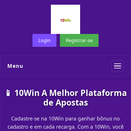
Login
Registrar-se
Menu
📱 10Win A Melhor Plataforma
de Apostas
Cadastre-se na 10Win para ganhar bônus no
cadastro e em cada recarga. Com a 10Win, você