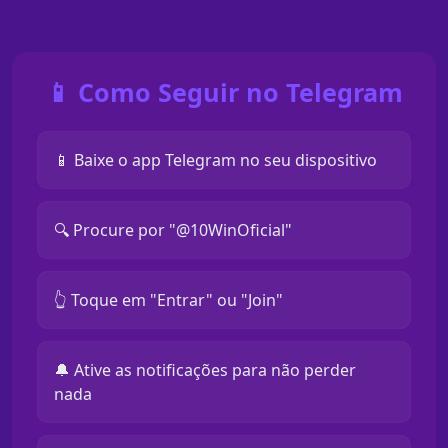
📱 Como Seguir no Telegram
📱 Baixe o app Telegram no seu dispositivo
🔍 Procure por "@10WinOficial"
👆 Toque em "Entrar" ou "Join"
🔔 Ative as notificações para não perder
nada