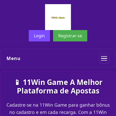
Login
Registrar-se
Menu
📱 11Win Game A Melhor
Plataforma de Apostas
Cadastre-se na 11Win Game para ganhar bônus
no cadastro e em cada recarga. Com a 11Win