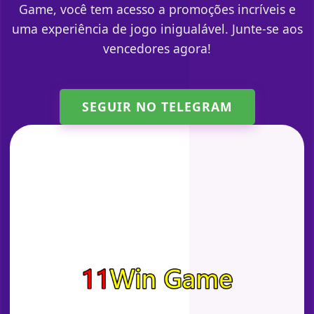
Game, você tem acesso a promoções incríveis e
uma experiência de jogo inigualável. Junte-se aos
vencedores agora!
SEGUIR NO TELEGRAM