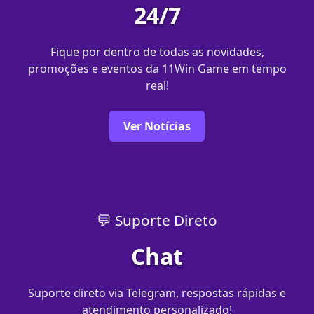
24/7
Fique por dentro de todas as novidades,
promoções e eventos da 11Win Game em tempo
real!
Ver Notícias
💬 Suporte Direto
Chat
Suporte direto via Telegram, respostas rápidas e
atendimento personalizado!