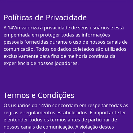
Políticas de Privacidade
A 14Vin valoriza a privacidade de seus usuários e está
empenhada em proteger todas as informações
pessoais fornecidas durante o uso de nossos canais de
comunicação. Todos os dados coletados são utilizados
exclusivamente para fins de melhoria contínua da
experiência de nossos jogadores.
Termos e Condições
Os usuários da 14Vin concordam em respeitar todas as
regras e regulamentos estabelecidos. É importante ler
e entender todos os termos antes de participar de
nossos canais de comunicação. A violação destes