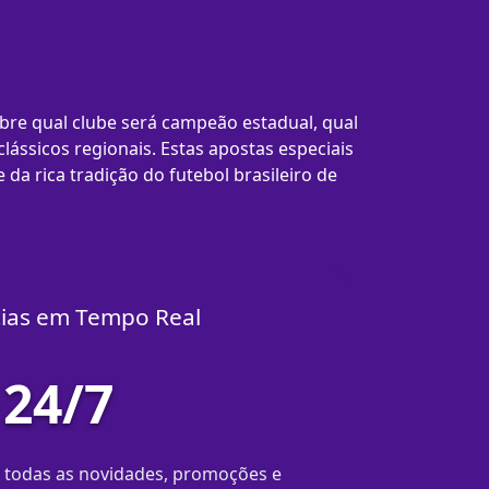
bre qual clube será campeão estadual, qual
ássicos regionais. Estas apostas especiais
a rica tradição do futebol brasileiro de
cias em Tempo Real
24/7
e todas as novidades, promoções e