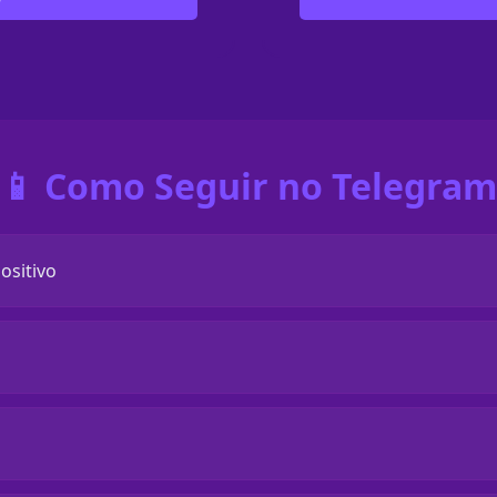
📱 Como Seguir no Telegram
ositivo