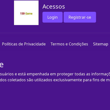
Acessos
Login
Registrar-se
Políticas de Privacidade
Termos e Condições
Sitemap
de
 usuários e está empenhada em proteger todas as informaçõ
os coletados são utilizados exclusivamente para fins de m