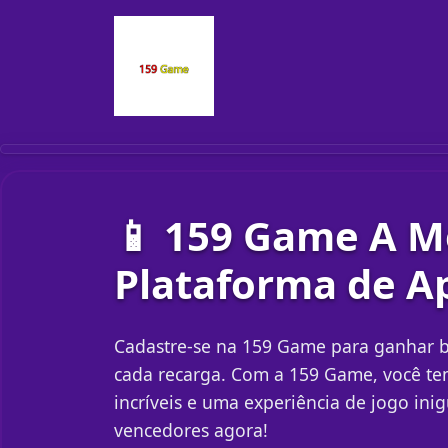
📱 159 Game A M
Plataforma de A
Cadastre-se na 159 Game para ganhar 
cada recarga. Com a 159 Game, você t
incríveis e uma experiência de jogo inig
vencedores agora!