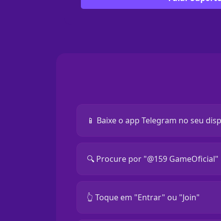
📱 Baixe o app Telegram no seu disp
🔍 Procure por "@159 GameOficial"
👆 Toque em "Entrar" ou "Join"