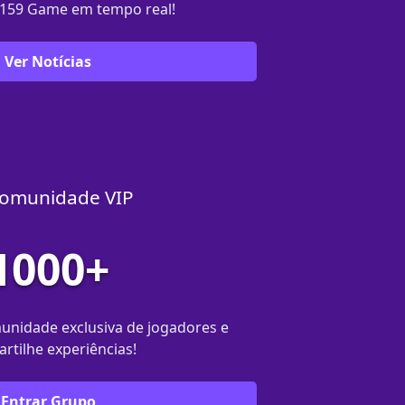
 159 Game em tempo real!
Ver Notícias
Comunidade VIP
1000+
unidade exclusiva de jogadores e
rtilhe experiências!
Entrar Grupo