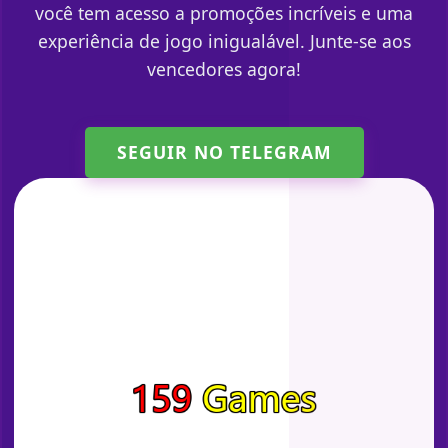
você tem acesso a promoções incríveis e uma
experiência de jogo inigualável. Junte-se aos
vencedores agora!
SEGUIR NO TELEGRAM