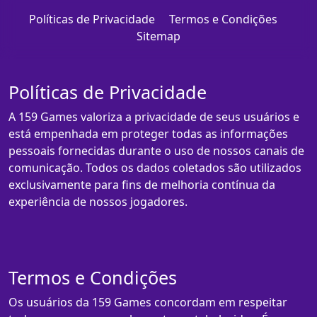
Políticas de Privacidade
Termos e Condições
Sitemap
Políticas de Privacidade
A 159 Games valoriza a privacidade de seus usuários e
está empenhada em proteger todas as informações
pessoais fornecidas durante o uso de nossos canais de
comunicação. Todos os dados coletados são utilizados
exclusivamente para fins de melhoria contínua da
experiência de nossos jogadores.
Termos e Condições
Os usuários da 159 Games concordam em respeitar