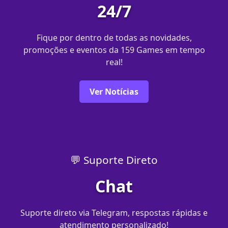
24/7
Fique por dentro de todas as novidades,
promoções e eventos da 159 Games em tempo
real!
Ver Notícias
💬 Suporte Direto
Chat
Suporte direto via Telegram, respostas rápidas e
atendimento personalizado!