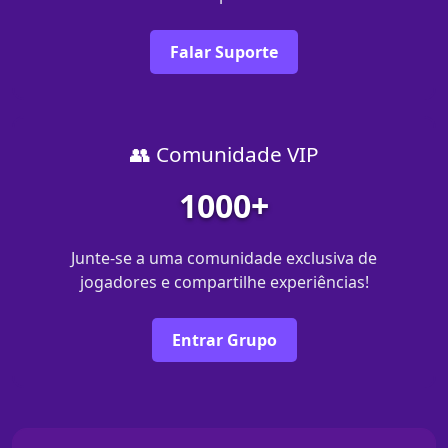
Falar Suporte
👥 Comunidade VIP
1000+
Junte-se a uma comunidade exclusiva de
jogadores e compartilhe experiências!
Entrar Grupo