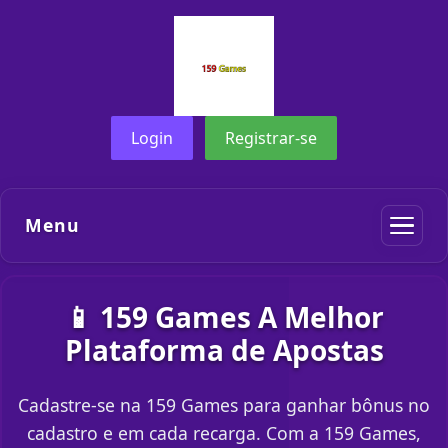
Login
Registrar-se
Menu
📱 159 Games A Melhor
Plataforma de Apostas
Cadastre-se na 159 Games para ganhar bônus no
cadastro e em cada recarga. Com a 159 Games,