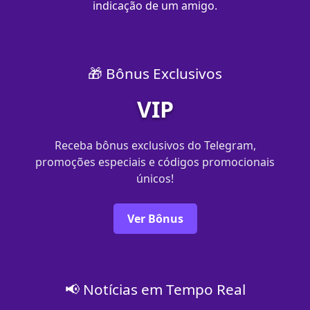
indicação de um amigo.
🎁 Bônus Exclusivos
VIP
Receba bônus exclusivos do Telegram,
promoções especiais e códigos promocionais
únicos!
Ver Bônus
📢 Notícias em Tempo Real