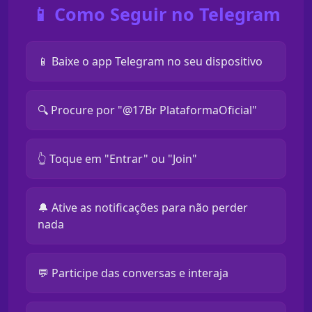
📱 Como Seguir no Telegram
📱 Baixe o app Telegram no seu dispositivo
🔍 Procure por "@17Br PlataformaOficial"
👆 Toque em "Entrar" ou "Join"
🔔 Ative as notificações para não perder
nada
💬 Participe das conversas e interaja