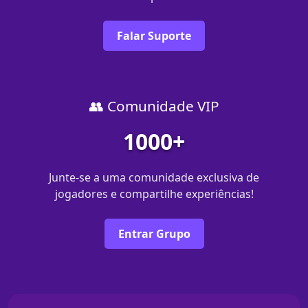
Falar Suporte
👥 Comunidade VIP
1000+
Junte-se a uma comunidade exclusiva de
jogadores e compartilhe experiências!
Entrar Grupo