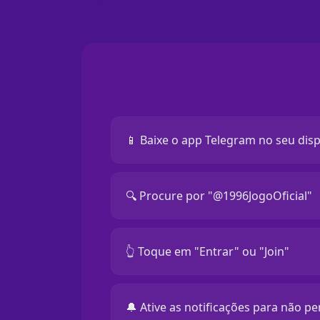
📱 Baixe o app Telegram no seu disp
🔍 Procure por "@1996JogoOficial"
👆 Toque em "Entrar" ou "Join"
🔔 Ative as notificações para não p