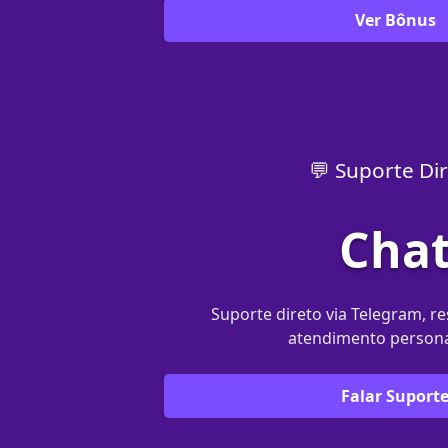
Ver Bônus
💬 Suporte Di
Cha
Suporte direto via Telegram, r
atendimento persona
Falar Suport