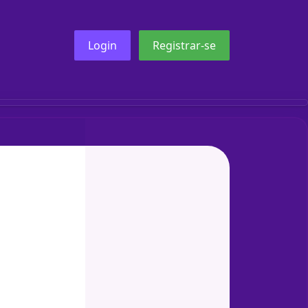
Login
Registrar-se