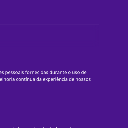
es pessoais fornecidas durante o uso de
elhoria contínua da experiência de nossos