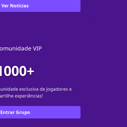
Ver Notícias
Comunidade VIP
1000+
unidade exclusiva de jogadores e
rtilhe experiências!
Entrar Grupo