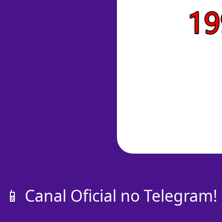
📱 Canal Oficial no Telegram!