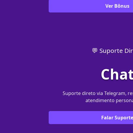
Ver Bônus
💬 Suporte Di
Cha
Suporte direto via Telegram, r
atendimento persona
Falar Suport