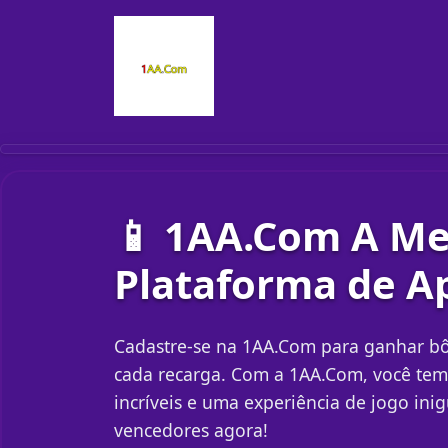
📱 1AA.Com A Me
Plataforma de A
Cadastre-se na 1AA.Com para ganhar b
cada recarga. Com a 1AA.Com, você te
incríveis e uma experiência de jogo inig
vencedores agora!