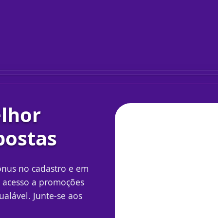
lhor
postas
ônus no cadastro e em
m acesso a promoções
ualável. Junte-se aos