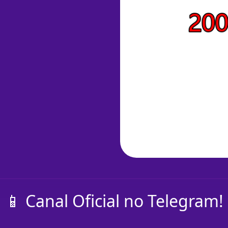
📱 Canal Oficial no Telegram!