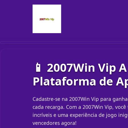
📱 2007Win Vip 
Plataforma de A
Cadastre-se na 2007Win Vip para ganha
cada recarga. Com a 2007Win Vip, você
incríveis e uma experiência de jogo inig
vencedores agora!