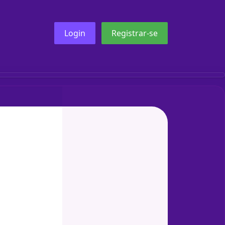
Login
Registrar-se