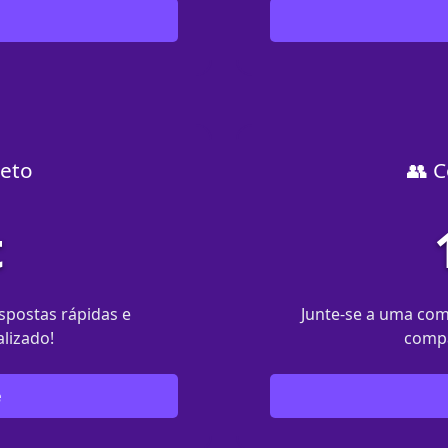
reto
👥 
t
espostas rápidas e
Junte-se a uma com
lizado!
compa
e