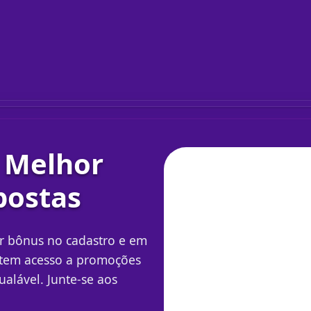
A Melhor
postas
r bônus no cadastro e em
 tem acesso a promoções
ualável. Junte-se aos