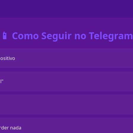
📱 Como Seguir no Telegram
ositivo
l"
erder nada