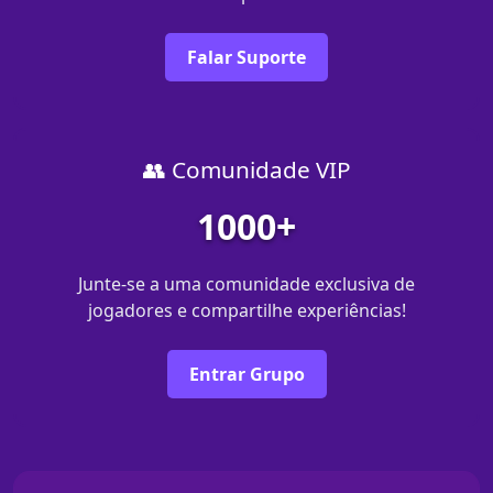
Falar Suporte
👥 Comunidade VIP
1000+
Junte-se a uma comunidade exclusiva de
jogadores e compartilhe experiências!
Entrar Grupo