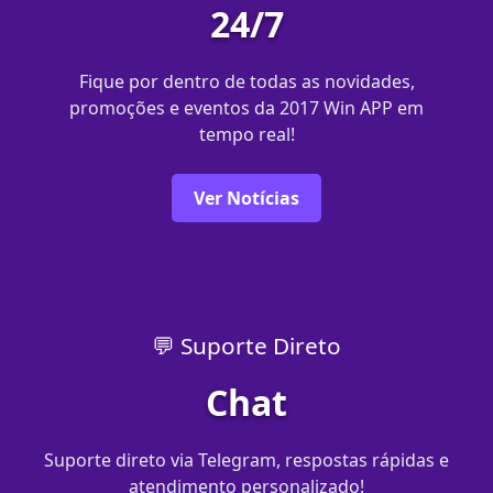
24/7
Fique por dentro de todas as novidades,
promoções e eventos da 2017 Win APP em
tempo real!
Ver Notícias
💬 Suporte Direto
Chat
Suporte direto via Telegram, respostas rápidas e
atendimento personalizado!