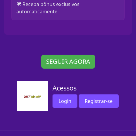
🎁 Receba bônus exclusivos
automaticamente
SEGUIR AGORA
Acessos
Login
Registrar-se