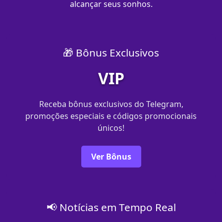
alcançar seus sonhos.
🎁 Bônus Exclusivos
VIP
Receba bônus exclusivos do Telegram,
promoções especiais e códigos promocionais
únicos!
Ver Bônus
📢 Notícias em Tempo Real