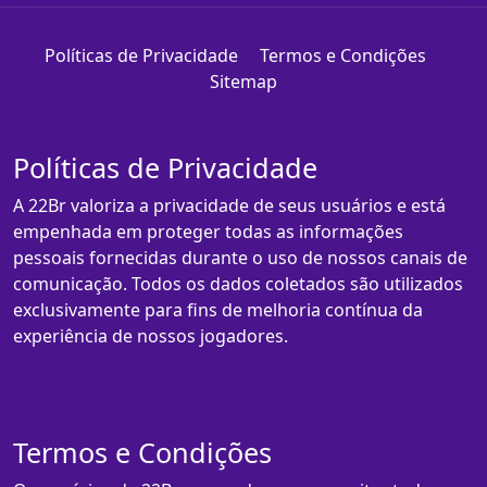
Políticas de Privacidade
Termos e Condições
Sitemap
Políticas de Privacidade
A 22Br valoriza a privacidade de seus usuários e está
empenhada em proteger todas as informações
pessoais fornecidas durante o uso de nossos canais de
comunicação. Todos os dados coletados são utilizados
exclusivamente para fins de melhoria contínua da
experiência de nossos jogadores.
Termos e Condições