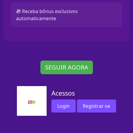
🎁 Receba bônus exclusivos
automaticamente
SEGUIR AGORA
Acessos
Login
Registrar-se