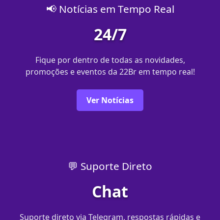
📢 Notícias em Tempo Real
24/7
Fique por dentro de todas as novidades,
promoções e eventos da 22Br em tempo real!
Ver Notícias
💬 Suporte Direto
Chat
Suporte direto via Telegram, respostas rápidas e