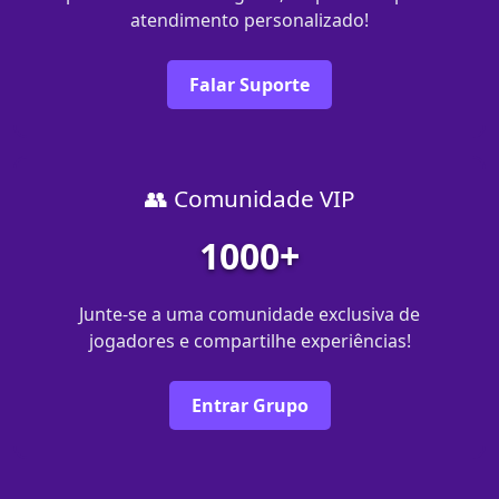
atendimento personalizado!
Falar Suporte
👥 Comunidade VIP
1000+
Junte-se a uma comunidade exclusiva de
jogadores e compartilhe experiências!
Entrar Grupo