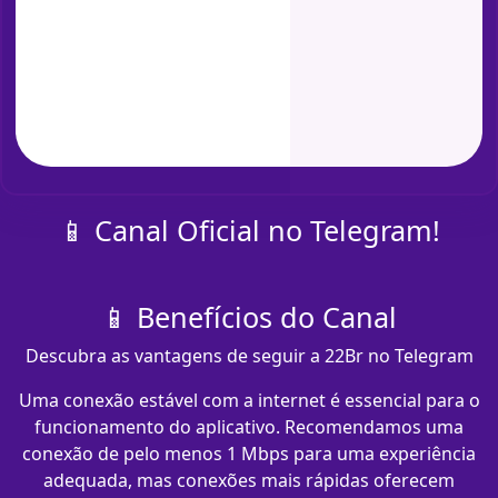
📱 Canal Oficial no Telegram!
📱 Benefícios do Canal
Descubra as vantagens de seguir a 22Br no Telegram
Uma conexão estável com a internet é essencial para o
funcionamento do aplicativo. Recomendamos uma
conexão de pelo menos 1 Mbps para uma experiência
adequada, mas conexões mais rápidas oferecem