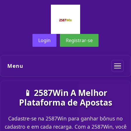
Login
Registrar-se
Menu
📱 2587Win A Melhor
Plataforma de Apostas
Cadastre-se na 2587Win para ganhar bônus no
cadastro e em cada recarga. Com a 2587Win, você