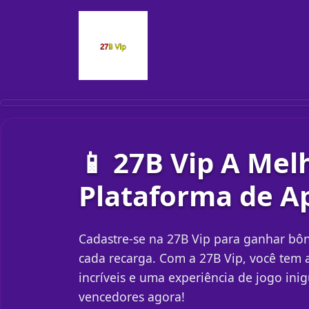
📱 27B Vip A Mel
Plataforma de A
Cadastre-se na 27B Vip para ganhar bô
cada recarga. Com a 27B Vip, você tem
incríveis e uma experiência de jogo inig
vencedores agora!