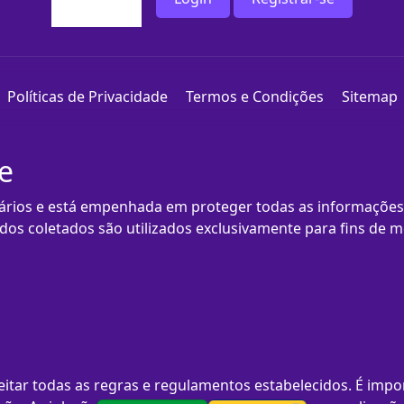
Políticas de Privacidade
Termos e Condições
Sitemap
de
suários e está empenhada em proteger todas as informações
os coletados são utilizados exclusivamente para fins de m
tar todas as regras e regulamentos estabelecidos. É impor