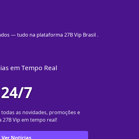
dos — tudo na plataforma 27B Vip Brasil .
cias em Tempo Real
24/7
e todas as novidades, promoções e
a 27B Vip em tempo real!
Ver Notícias