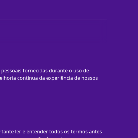
 pessoais fornecidas durante o uso de
elhoria contínua da experiência de nossos
tante ler e entender todos os termos antes