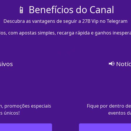
📱 Benefícios do Canal
Descubra as vantagens de seguir a 27B Vip no Telegram
dos, com apostas simples, recarga rápida e ganhos inespera
sivos
📢 Notí
m, promoções especiais
Fique por dentro d
s únicos!
eventos d