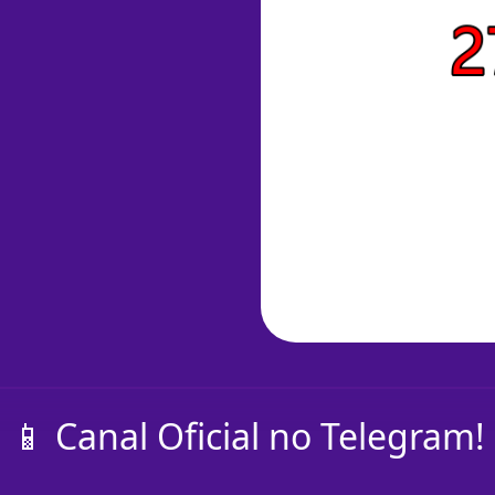
📱 Canal Oficial no Telegram!