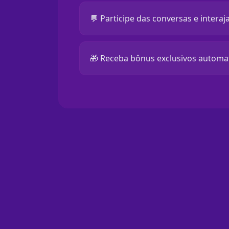
💬 Participe das conversas e interaj
🎁 Receba bônus exclusivos autom