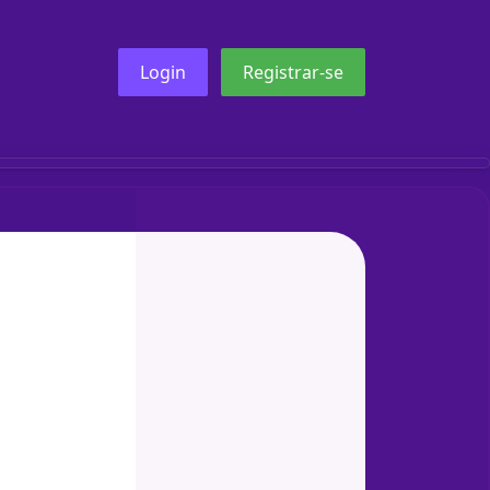
Login
Registrar-se