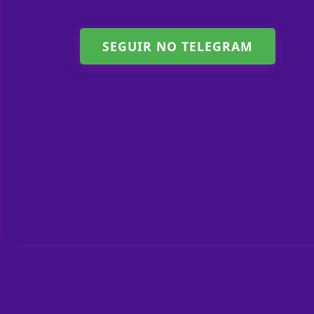
SEGUIR NO TELEGRAM