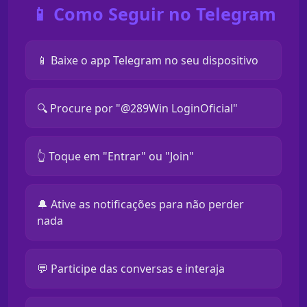
📱 Como Seguir no Telegram
📱 Baixe o app Telegram no seu dispositivo
🔍 Procure por "@289Win LoginOficial"
👆 Toque em "Entrar" ou "Join"
🔔 Ative as notificações para não perder
nada
💬 Participe das conversas e interaja