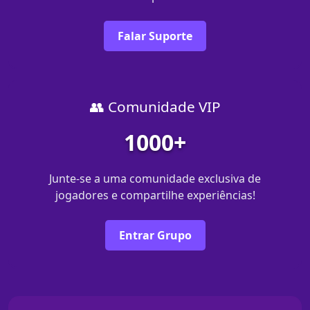
Falar Suporte
👥 Comunidade VIP
1000+
Junte-se a uma comunidade exclusiva de
jogadores e compartilhe experiências!
Entrar Grupo