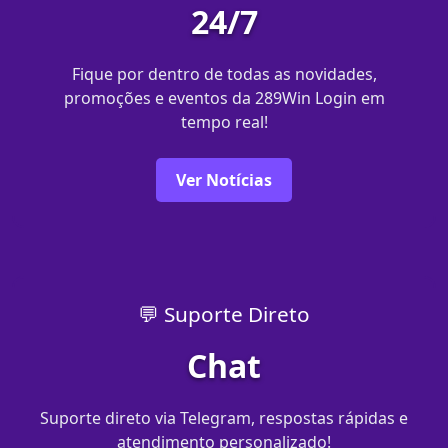
24/7
Fique por dentro de todas as novidades,
promoções e eventos da 289Win Login em
tempo real!
Ver Notícias
💬 Suporte Direto
Chat
Suporte direto via Telegram, respostas rápidas e
atendimento personalizado!