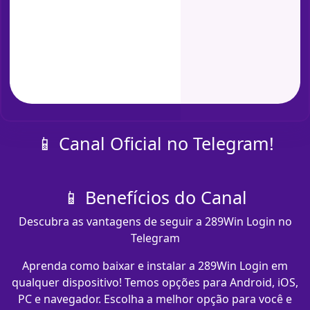
📱 Canal Oficial no Telegram!
📱 Benefícios do Canal
Descubra as vantagens de seguir a 289Win Login no
Telegram
Aprenda como baixar e instalar a 289Win Login em
qualquer dispositivo! Temos opções para Android, iOS,
PC e navegador. Escolha a melhor opção para você e