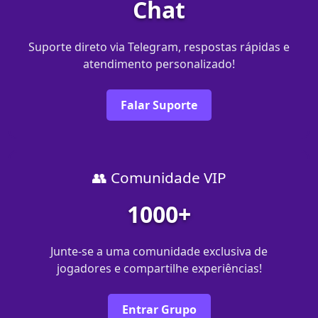
Chat
Suporte direto via Telegram, respostas rápidas e
atendimento personalizado!
Falar Suporte
👥 Comunidade VIP
1000+
Junte-se a uma comunidade exclusiva de
jogadores e compartilhe experiências!
Entrar Grupo