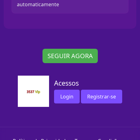
automaticamente
SEGUIR AGORA
Acessos
Login
Registrar-se