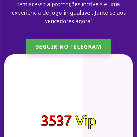
tem acesso a promoções incríveis e uma
experiência de jogo inigualável. Junte-se aos
vencedores agora!
SEGUIR NO TELEGRAM