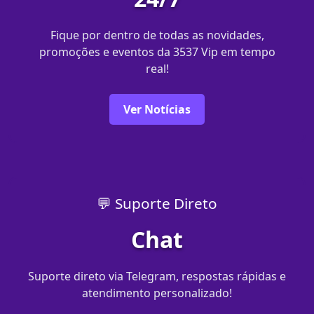
Fique por dentro de todas as novidades,
promoções e eventos da 3537 Vip em tempo
real!
Ver Notícias
💬 Suporte Direto
Chat
Suporte direto via Telegram, respostas rápidas e
atendimento personalizado!