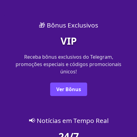
🎁 Bônus Exclusivos
VIP
Receba bônus exclusivos do Telegram,
promoções especiais e códigos promocionais
únicos!
Ver Bônus
📢 Notícias em Tempo Real
24/7