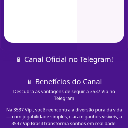
📱 Canal Oficial no Telegram!
📱 Benefícios do Canal
Descubra as vantagens de seguir a 3537 Vip no
Telegram
Na 3537 Vip , você reencontra a diversão pura da vida
— com jogabilidade simples, clara e ganhos visíveis, a
3537 Vip Brasil transforma sonhos em realidade.