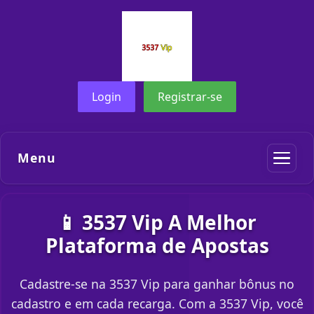
Login
Registrar-se
Menu
📱 3537 Vip A Melhor
Plataforma de Apostas
Cadastre-se na 3537 Vip para ganhar bônus no
cadastro e em cada recarga. Com a 3537 Vip, você