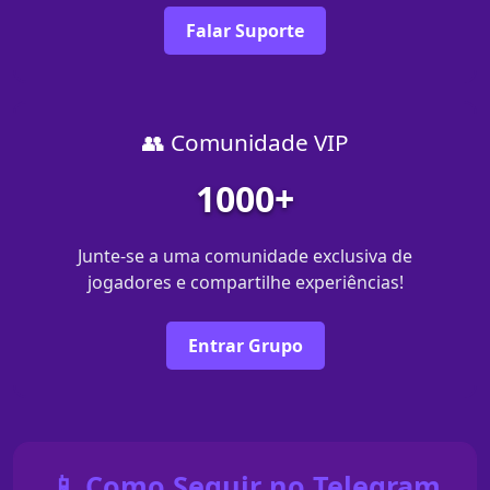
Falar Suporte
👥 Comunidade VIP
1000+
Junte-se a uma comunidade exclusiva de
jogadores e compartilhe experiências!
Entrar Grupo
📱 Como Seguir no Telegram