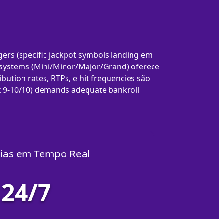
m
gers (specific jackpot symbols landing em
r systems (Mini/Minor/Major/Grand) oferece
ibution rates, RTPs, e hit frequencies são
ex 9-10/10) demands adequate bankroll
cias em Tempo Real
24/7