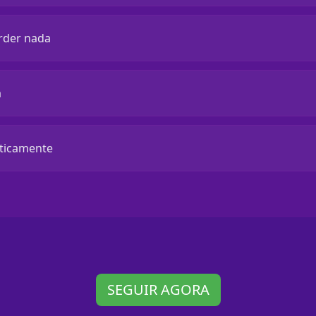
erder nada
a
aticamente
SEGUIR AGORA