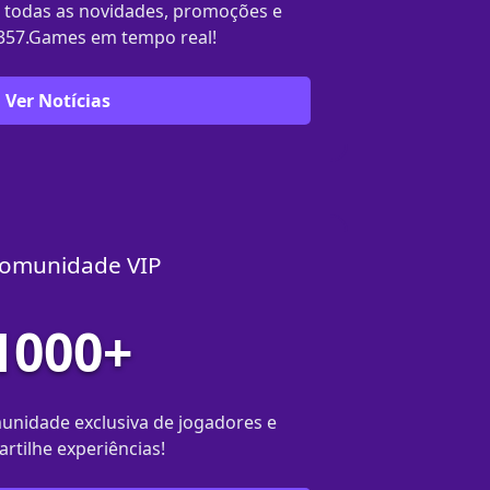
e todas as novidades, promoções e
357.Games em tempo real!
Ver Notícias
Comunidade VIP
1000+
unidade exclusiva de jogadores e
rtilhe experiências!