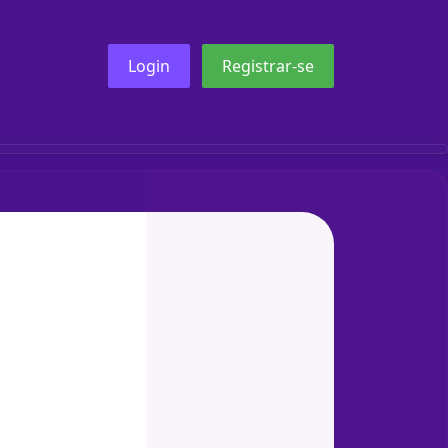
Login
Registrar-se