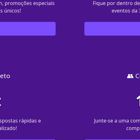
m, promoções especiais
Fique por dentro d
s únicos!
eventos da 
reto
👥 
t
espostas rápidas e
Junte-se a uma com
lizado!
compa