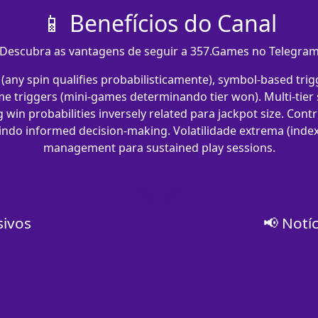
📱 Benefícios do Canal
Descubra as vantagens de seguir a 357.Games no Telegra
(any spin qualifies probabilisticamente), symbol-based trig
e triggers (mini-games determinando tier won). Multi-tie
 win probabilities inversely related para jackpot size. Contr
itindo informed decision-making. Volatilidade extrema (ind
management para sustained play sessions.
sivos
📢 Notí