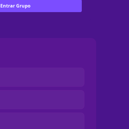
Entrar Grupo