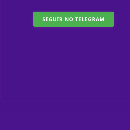
SEGUIR NO TELEGRAM