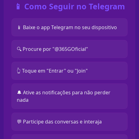
📱 Como Seguir no Telegram
📱 Baixe o app Telegram no seu dispositivo
🔍 Procure por "@365GOficial"
👆 Toque em "Entrar" ou "Join"
🔔 Ative as notificações para não perder
nada
💬 Participe das conversas e interaja