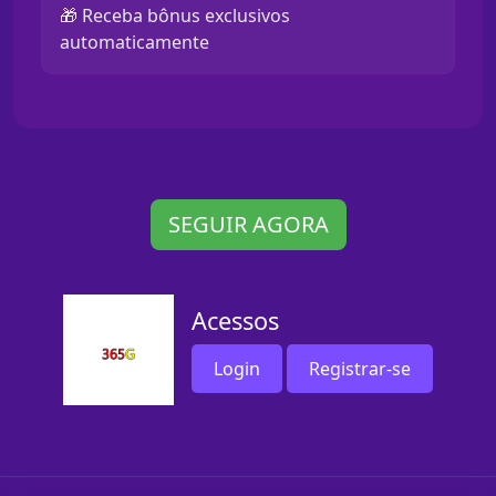
🎁 Receba bônus exclusivos
automaticamente
SEGUIR AGORA
Acessos
Login
Registrar-se