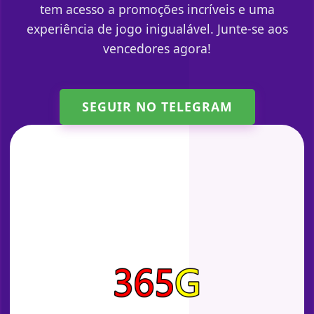
tem acesso a promoções incríveis e uma
experiência de jogo inigualável. Junte-se aos
vencedores agora!
SEGUIR NO TELEGRAM