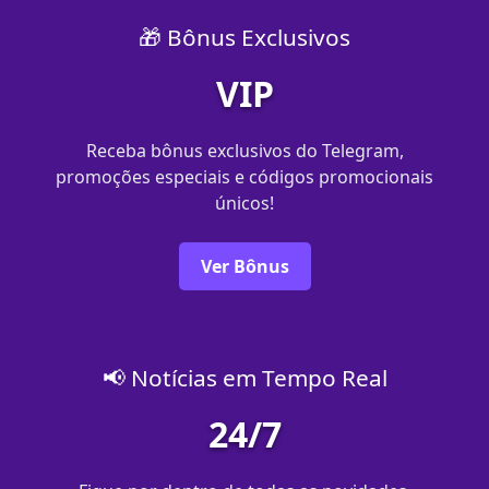
🎁 Bônus Exclusivos
VIP
Receba bônus exclusivos do Telegram,
promoções especiais e códigos promocionais
únicos!
Ver Bônus
📢 Notícias em Tempo Real
24/7