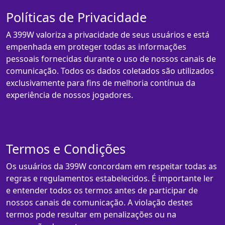
Políticas de Privacidade
A 399W valoriza a privacidade de seus usuários e está
empenhada em proteger todas as informações
pessoais fornecidas durante o uso de nossos canais de
comunicação. Todos os dados coletados são utilizados
exclusivamente para fins de melhoria contínua da
experiência de nossos jogadores.
Termos e Condições
Os usuários da 399W concordam em respeitar todas as
regras e regulamentos estabelecidos. É importante ler
e entender todos os termos antes de participar de
nossos canais de comunicação. A violação destes
termos pode resultar em penalizações ou na