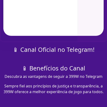
📱 Canal Oficial no Telegram!
📱 Benefícios do Canal
Descubra as vantagens de seguir a 399W no Telegram
Sempre fiel aos princípios de justiça e transparência, a
399W oferece a melhor experiência de jogo para todos.