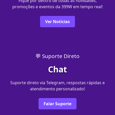
Fique por dentro de todas as novidades,
promoções e eventos da 399W em tempo real!
Ver Notícias
💬 Suporte Direto
Chat
Suporte direto via Telegram, respostas rápidas e
atendimento personalizado!
Falar Suporte