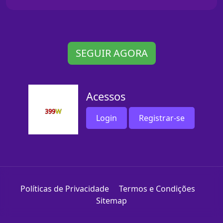
SEGUIR AGORA
Acessos
Login
Registrar-se
Políticas de Privacidade
Termos e Condições
Sitemap