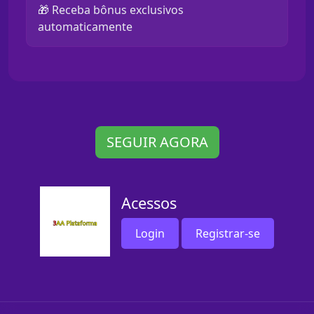
🎁 Receba bônus exclusivos
automaticamente
SEGUIR AGORA
Acessos
Login
Registrar-se