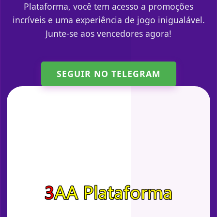
Plataforma, você tem acesso a promoções
incríveis e uma experiência de jogo inigualável.
Junte-se aos vencedores agora!
SEGUIR NO TELEGRAM