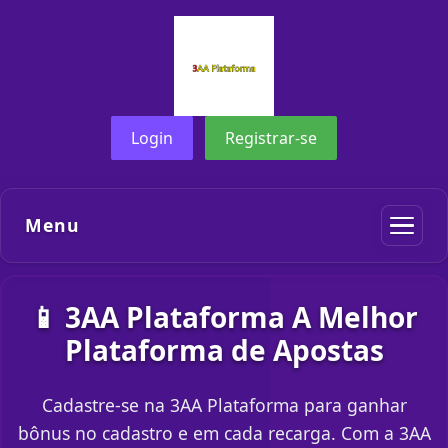
Login
Registrar-se
Menu
📱 3AA Plataforma A Melhor
Plataforma de Apostas
Cadastre-se na 3AA Plataforma para ganhar
bônus no cadastro e em cada recarga. Com a 3AA