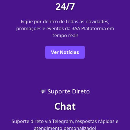
24/7
Fique por dentro de todas as novidades,
promoções e eventos da 3AA Plataforma em
tempo real!
Ver Notícias
💬 Suporte Direto
Chat
Suporte direto via Telegram, respostas rápidas e
atendimento personalizado!