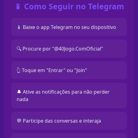
📱 Como Seguir no Telegram
📱 Baixe o app Telegram no seu dispositivo
🔍 Procure por "@40Jogo.ComOficial"
👆 Toque em "Entrar" ou "Join"
🔔 Ative as notificações para não perder
nada
💬 Participe das conversas e interaja