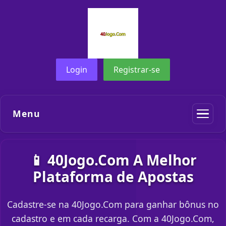
Login
Registrar-se
Menu
📱 40Jogo.Com A Melhor
Plataforma de Apostas
Cadastre-se na 40Jogo.Com para ganhar bônus no
cadastro e em cada recarga. Com a 40Jogo.Com,