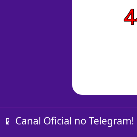
📱 Canal Oficial no Telegram!