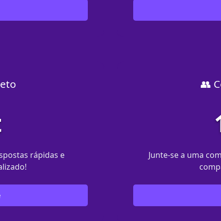
reto
👥 
t
espostas rápidas e
Junte-se a uma com
lizado!
compa
e