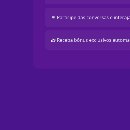
💬 Participe das conversas e interaj
🎁 Receba bônus exclusivos autom