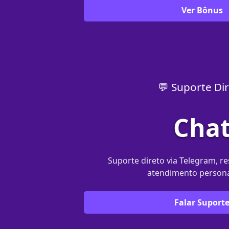
Ver Bônus
💬 Suporte Di
Cha
Suporte direto via Telegram, r
atendimento persona
Falar Suport