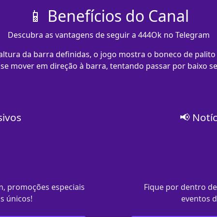
📱 Benefícios do Canal
Descubra as vantagens de seguir a 444Ok no Telegram
altura da barra definidas, o jogo mostra o boneco de palito
se mover em direção à barra, tentando passar por baixo se
sivos
📢 Notí
m, promoções especiais
Fique por dentro d
s únicos!
eventos d