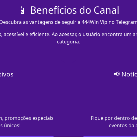
📱 Benefícios do Canal
Descubra as vantagens de seguir a 444Win Vip no Telegra
s, acessível e eficiente. Ao acessar, o usuário encontra u
categoria:
sivos
📢 Notí
m, promoções especiais
Fique por dentro d
s únicos!
eventos da 