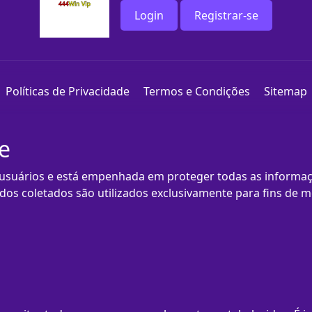
Login
Registrar-se
Políticas de Privacidade
Termos e Condições
Sitemap
de
s usuários e está empenhada em proteger todas as informa
os coletados são utilizados exclusivamente para fins de m