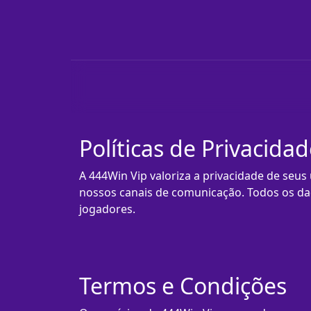
Políticas de Privacida
A 444Win Vip valoriza a privacidade de seu
nossos canais de comunicação. Todos os dad
jogadores.
Termos e Condições