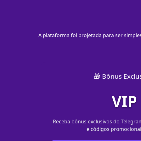
A plataforma foi projetada para ser simple
🎁 Bônus Exclu
VIP
Receba bônus exclusivos do Telegra
e códigos promocionai