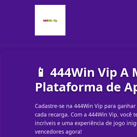
📱 444Win Vip A
Plataforma de A
Cadastre-se na 444Win Vip para ganhar
cada recarga. Com a 444Win Vip, você 
incríveis e uma experiência de jogo inig
vencedores agora!