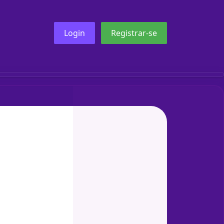
Login
Registrar-se