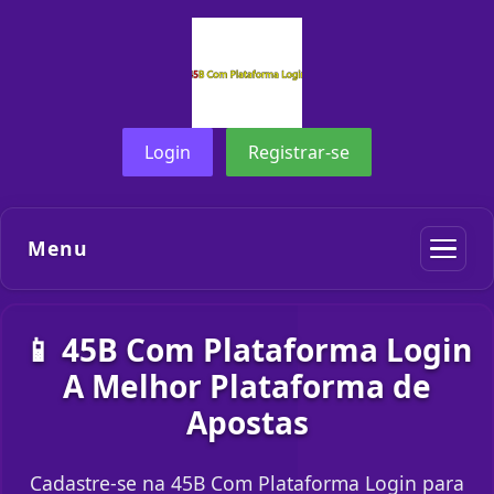
Login
Registrar-se
Menu
📱 45B Com Plataforma Login
A Melhor Plataforma de
Apostas
Cadastre-se na 45B Com Plataforma Login para