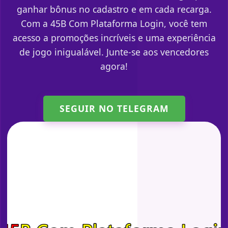
ganhar bônus no cadastro e em cada recarga.
Com a 45B Com Plataforma Login, você tem
acesso a promoções incríveis e uma experiência
de jogo inigualável. Junte-se aos vencedores
agora!
SEGUIR NO TELEGRAM