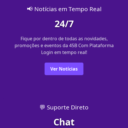
📢 Notícias em Tempo Real
24/7
Fique por dentro de todas as novidades,
promoções e eventos da 45B Com Plataforma
Login em tempo real!
Ver Notícias
💬 Suporte Direto
Chat