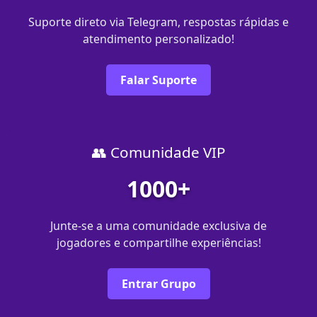
Suporte direto via Telegram, respostas rápidas e
atendimento personalizado!
Falar Suporte
👥 Comunidade VIP
1000+
Junte-se a uma comunidade exclusiva de
jogadores e compartilhe experiências!
Entrar Grupo