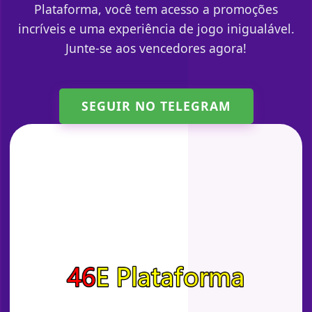
Plataforma, você tem acesso a promoções
incríveis e uma experiência de jogo inigualável.
Junte-se aos vencedores agora!
SEGUIR NO TELEGRAM