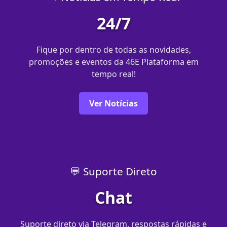
24/7
Fique por dentro de todas as novidades,
promoções e eventos da 46E Plataforma em
tempo real!
Ver Notícias
💬 Suporte Direto
Chat
Suporte direto via Telegram, respostas rápidas e