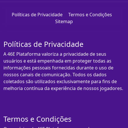
Políticas de Privacidade
Termos e Condições
Sitemap
Políticas de Privacidade
A 46E Plataforma valoriza a privacidade de seus
usuários e está empenhada em proteger todas as
informações pessoais fornecidas durante o uso de
nossos canais de comunicação. Todos os dados
coletados são utilizados exclusivamente para fins de
melhoria contínua da experiência de nossos jogadores.
Termos e Condições