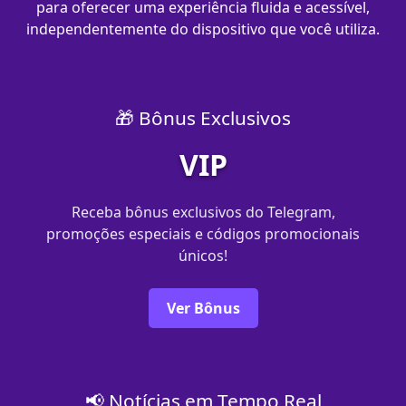
para oferecer uma experiência fluida e acessível,
independentemente do dispositivo que você utiliza.
🎁 Bônus Exclusivos
VIP
Receba bônus exclusivos do Telegram,
promoções especiais e códigos promocionais
únicos!
Ver Bônus
📢 Notícias em Tempo Real