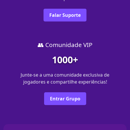
Falar Suporte
👥 Comunidade VIP
1000+
Junte-se a uma comunidade exclusiva de
jogadores e compartilhe experiências!
Entrar Grupo