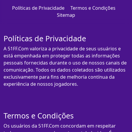
Políticas de Privacidade
Termos e Condições
Sitemap
Políticas de Privacidade
A 51FF.Com valoriza a privacidade de seus usuários e
está empenhada em proteger todas as informações
pessoais fornecidas durante o uso de nossos canais de
comunicação. Todos os dados coletados são utilizados
exclusivamente para fins de melhoria contínua da
experiência de nossos jogadores.
Termos e Condições
Os usuários da 51FF.Com concordam em respeitar