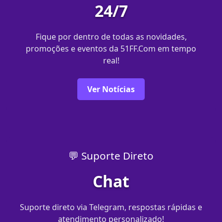
24/7
Fique por dentro de todas as novidades,
promoções e eventos da 51FF.Com em tempo
real!
Ver Notícias
💬 Suporte Direto
Chat
Suporte direto via Telegram, respostas rápidas e
atendimento personalizado!