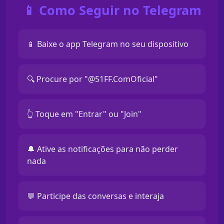
📱 Como Seguir no Telegram
📱 Baixe o app Telegram no seu dispositivo
🔍 Procure por "@51FF.ComOficial"
👆 Toque em "Entrar" ou "Join"
🔔 Ative as notificações para não perder
nada
💬 Participe das conversas e interaja