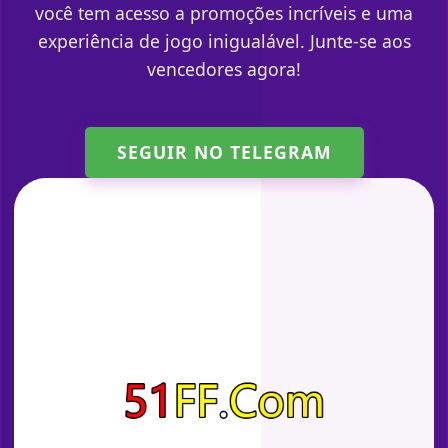
você tem acesso a promoções incríveis e uma
experiência de jogo inigualável. Junte-se aos
vencedores agora!
SEGUIR NO TELEGRAM