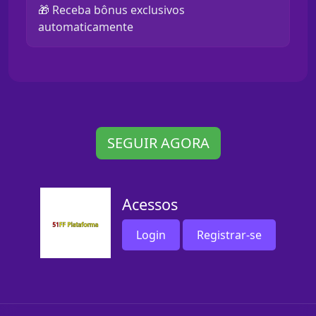
🎁 Receba bônus exclusivos
automaticamente
SEGUIR AGORA
Acessos
Login
Registrar-se