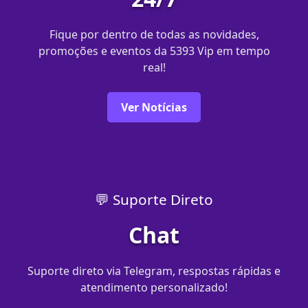
Fique por dentro de todas as novidades,
promoções e eventos da 5393 Vip em tempo
real!
Ver Notícias
💬 Suporte Direto
Chat
Suporte direto via Telegram, respostas rápidas e
atendimento personalizado!