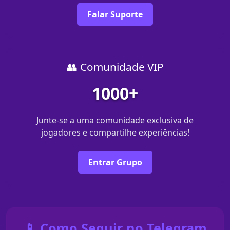
Falar Suporte
👥 Comunidade VIP
1000+
Junte-se a uma comunidade exclusiva de
jogadores e compartilhe experiências!
Entrar Grupo
📱 Como Seguir no Telegram