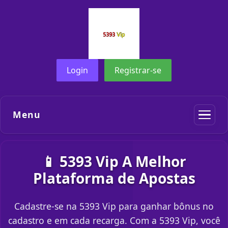
Login
Registrar-se
Menu
📱 5393 Vip A Melhor
Plataforma de Apostas
Cadastre-se na 5393 Vip para ganhar bônus no
cadastro e em cada recarga. Com a 5393 Vip, você