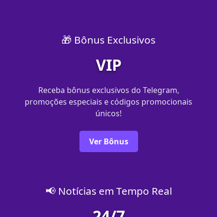
🎁 Bônus Exclusivos
VIP
Receba bônus exclusivos do Telegram,
promoções especiais e códigos promocionais
únicos!
Ver Bônus
📢 Notícias em Tempo Real
24/7