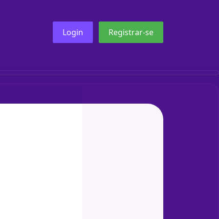
Login
Registrar-se