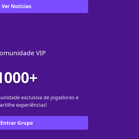
Ver Notícias
Comunidade VIP
1000+
unidade exclusiva de jogadores e
rtilhe experiências!
Entrar Grupo