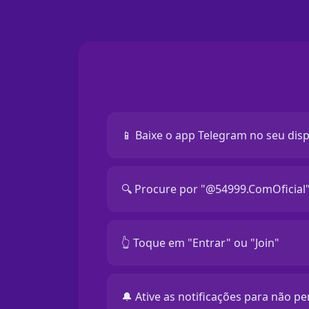
📱 Baixe o app Telegram no seu disp
🔍 Procure por "@54999.ComOficial
👆 Toque em "Entrar" ou "Join"
🔔 Ative as notificações para não p