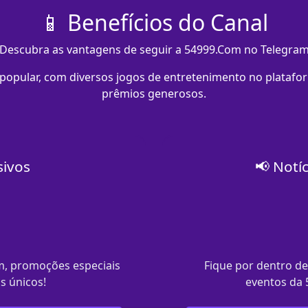
📱 Benefícios do Canal
Descubra as vantagens de seguir a 54999.Com no Telegra
pular, com diversos jogos de entretenimento no plataform
prêmios generosos.
sivos
📢 Notí
m, promoções especiais
Fique por dentro d
s únicos!
eventos da 