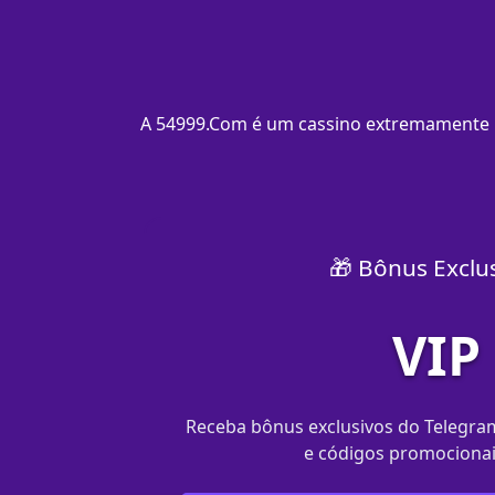
A 54999.Com é um cassino extremamente po
🎁 Bônus Exclu
VIP
Receba bônus exclusivos do Telegra
e códigos promocionai