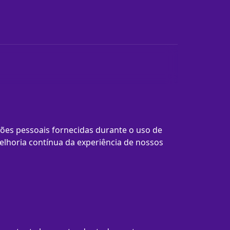
ões pessoais fornecidas durante o uso de
elhoria contínua da experiência de nossos