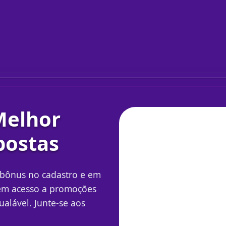
Melhor
postas
 bônus no cadastro e em
tem acesso a promoções
ualável. Junte-se aos