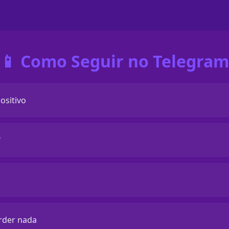
📱 Como Seguir no Telegram
ositivo
"
erder nada