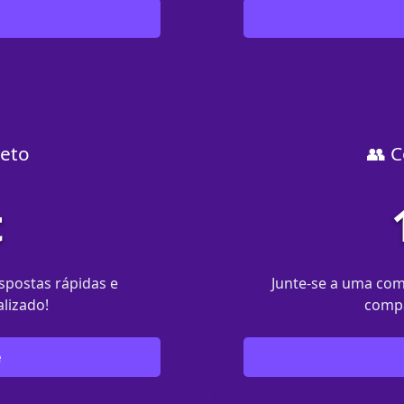
reto
👥 
t
espostas rápidas e
Junte-se a uma com
lizado!
compa
e