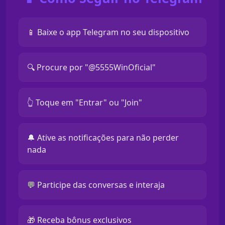
📱 Baixe o app Telegram no seu dispositivo
🔍 Procure por "@5555WinOficial"
👆 Toque em "Entrar" ou "Join"
🔔 Ative as notificações para não perder
nada
💬 Participe das conversas e interaja
🎁 Receba bônus exclusivos