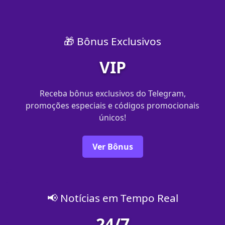
🎁 Bônus Exclusivos
VIP
Receba bônus exclusivos do Telegram,
promoções especiais e códigos promocionais
únicos!
Ver Bônus
📢 Notícias em Tempo Real
24/7