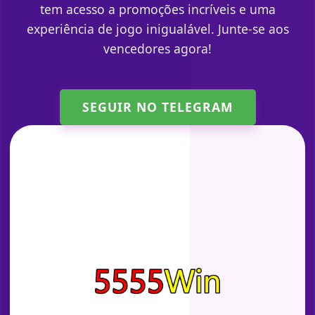
tem acesso a promoções incríveis e uma
experiência de jogo inigualável. Junte-se aos
vencedores agora!
SEGUIR NO TELEGRAM