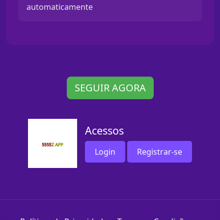
automaticamente
SEGUIR AGORA
Acessos
Login
Registrar-se