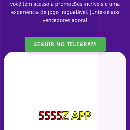
você tem acesso a promoções incríveis e uma
experiência de jogo inigualável. Junte-se aos
vencedores agora!
SEGUIR NO TELEGRAM