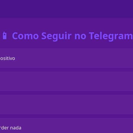
📱 Como Seguir no Telegram
ositivo
erder nada