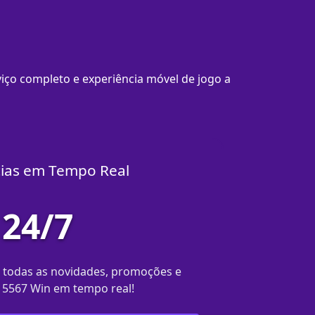
iço completo e experiência móvel de jogo a
cias em Tempo Real
24/7
e todas as novidades, promoções e
 5567 Win em tempo real!