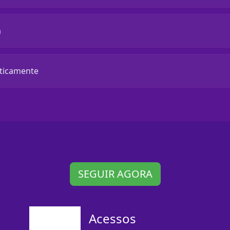
a
aticamente
SEGUIR AGORA
Acessos