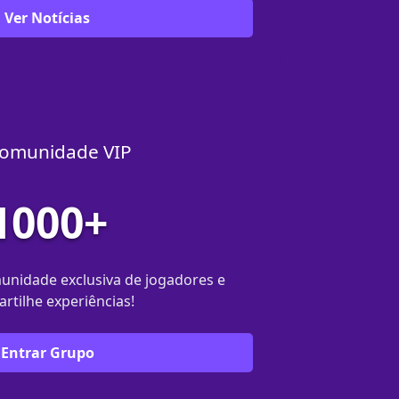
Ver Notícias
Comunidade VIP
1000+
unidade exclusiva de jogadores e
rtilhe experiências!
Entrar Grupo