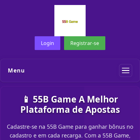
Login
Registrar-se
Menu
📱 55B Game A Melhor
Plataforma de Apostas
Cadastre-se na 55B Game para ganhar bônus no
cadastro e em cada recarga. Com a 55B Game,