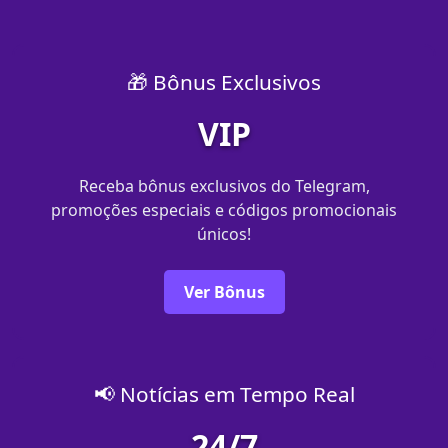
🎁 Bônus Exclusivos
VIP
Receba bônus exclusivos do Telegram,
promoções especiais e códigos promocionais
únicos!
Ver Bônus
📢 Notícias em Tempo Real
24/7