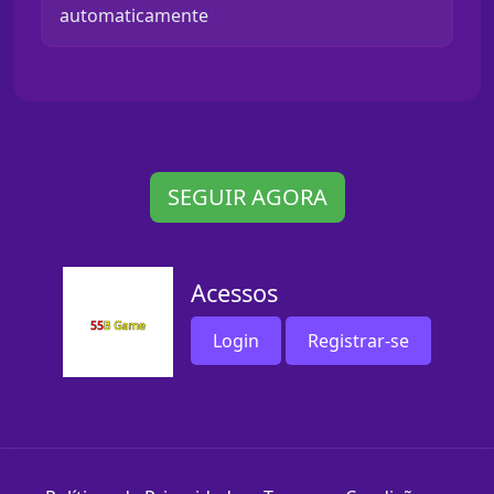
automaticamente
SEGUIR AGORA
Acessos
Login
Registrar-se