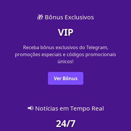
🎁 Bônus Exclusivos
VIP
Receba bônus exclusivos do Telegram,
promoções especiais e códigos promocionais
únicos!
Ver Bônus
📢 Notícias em Tempo Real
24/7