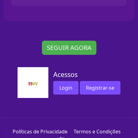
SEGUIR AGORA
Acessos
Login
Registrar-se
Políticas de Privacidade
Termos e Condições