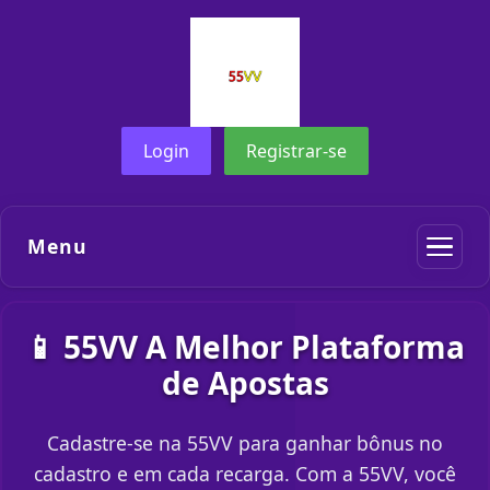
Login
Registrar-se
Menu
📱 55VV A Melhor Plataforma
de Apostas
Cadastre-se na 55VV para ganhar bônus no
cadastro e em cada recarga. Com a 55VV, você