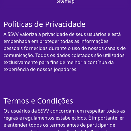
Sitemap
Políticas de Privacidade
A 55VV valoriza a privacidade de seus usuários e está
empenhada em proteger todas as informações
pessoais fornecidas durante o uso de nossos canais de
comunicação. Todos os dados coletados são utilizados
exclusivamente para fins de melhoria contínua da
experiência de nossos jogadores.
Termos e Condições
Os usuários da 55VV concordam em respeitar todas as
regras e regulamentos estabelecidos. É importante ler
e entender todos os termos antes de participar de