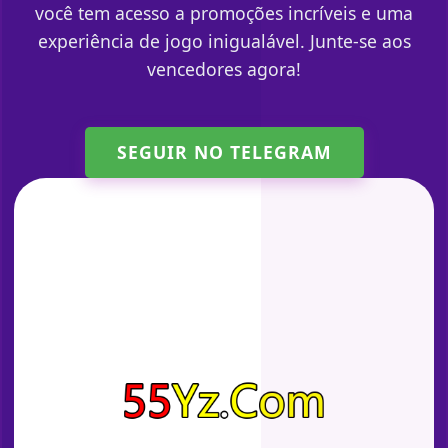
você tem acesso a promoções incríveis e uma
experiência de jogo inigualável. Junte-se aos
vencedores agora!
SEGUIR NO TELEGRAM