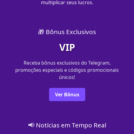
multiplicar seus lucros.
🎁 Bônus Exclusivos
VIP
Receba bônus exclusivos do Telegram,
promoções especiais e códigos promocionais
únicos!
Ver Bônus
📢 Notícias em Tempo Real