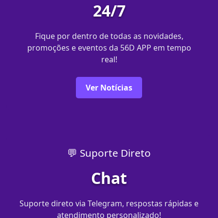
24/7
Fique por dentro de todas as novidades,
promoções e eventos da 56D APP em tempo
real!
Ver Notícias
💬 Suporte Direto
Chat
Suporte direto via Telegram, respostas rápidas e
atendimento personalizado!