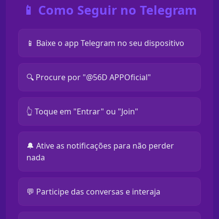
📱 Como Seguir no Telegram
📱 Baixe o app Telegram no seu dispositivo
🔍 Procure por "@56D APPOficial"
👆 Toque em "Entrar" ou "Join"
🔔 Ative as notificações para não perder
nada
💬 Participe das conversas e interaja