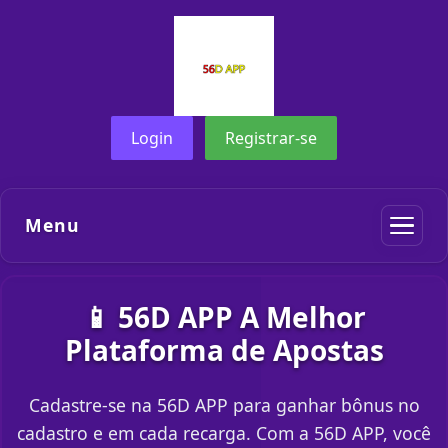
Login
Registrar-se
Menu
📱 56D APP A Melhor
Plataforma de Apostas
Cadastre-se na 56D APP para ganhar bônus no
cadastro e em cada recarga. Com a 56D APP, você