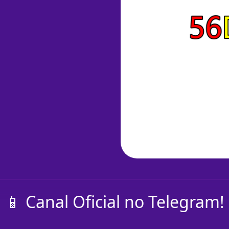
📱 Canal Oficial no Telegram!