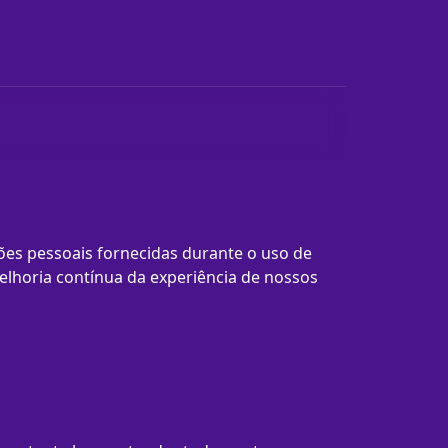
ões pessoais fornecidas durante o uso de
elhoria contínua da experiência de nossos