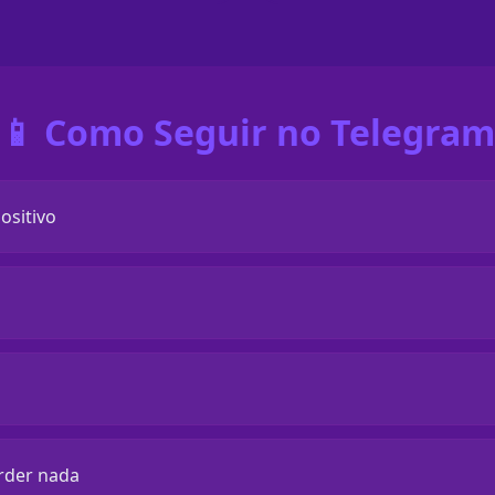
📱 Como Seguir no Telegram
ositivo
erder nada