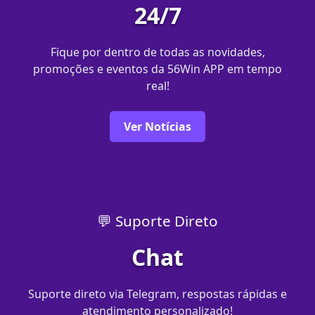
24/7
Fique por dentro de todas as novidades,
promoções e eventos da 56Win APP em tempo
real!
Ver Notícias
💬 Suporte Direto
Chat
Suporte direto via Telegram, respostas rápidas e
atendimento personalizado!