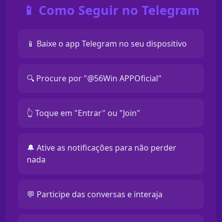
📱 Como Seguir no Telegram
📱 Baixe o app Telegram no seu dispositivo
🔍 Procure por "@56Win APPOficial"
👆 Toque em "Entrar" ou "Join"
🔔 Ative as notificações para não perder
nada
💬 Participe das conversas e interaja