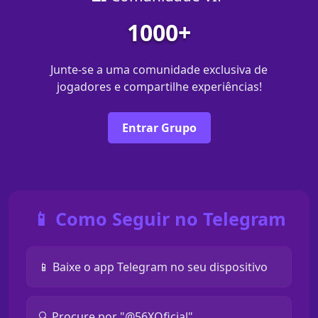
1000+
Junte-se a uma comunidade exclusiva de
jogadores e compartilhe experiências!
Entrar Grupo
📱 Como Seguir no Telegram
📱 Baixe o app Telegram no seu dispositivo
🔍 Procure por "@56XOficial"