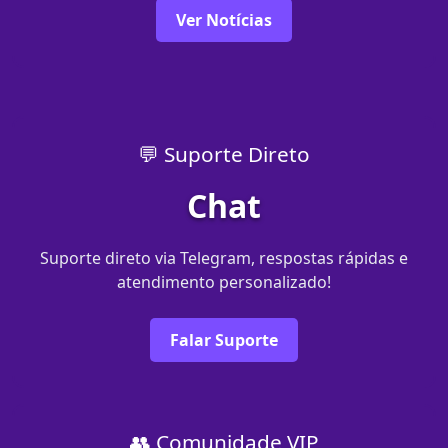
Ver Notícias
💬 Suporte Direto
Chat
Suporte direto via Telegram, respostas rápidas e
atendimento personalizado!
Falar Suporte
👥 Comunidade VIP