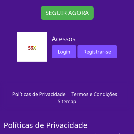
SEGUIR AGORA
Acessos
Login
Registrar-se
Políticas de Privacidade
Termos e Condições
Sitemap
Políticas de Privacidade