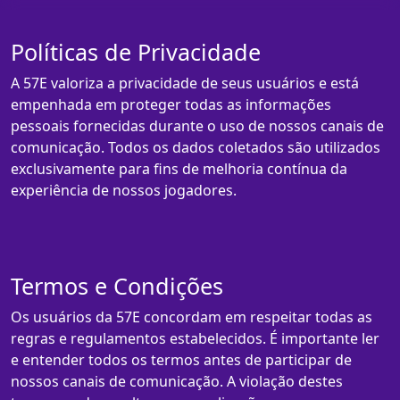
Políticas de Privacidade
A 57E valoriza a privacidade de seus usuários e está
empenhada em proteger todas as informações
pessoais fornecidas durante o uso de nossos canais de
comunicação. Todos os dados coletados são utilizados
exclusivamente para fins de melhoria contínua da
experiência de nossos jogadores.
Termos e Condições
Os usuários da 57E concordam em respeitar todas as
regras e regulamentos estabelecidos. É importante ler
e entender todos os termos antes de participar de
nossos canais de comunicação. A violação destes