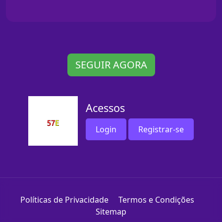
SEGUIR AGORA
Acessos
Login
Registrar-se
Políticas de Privacidade
Termos e Condições
Sitemap