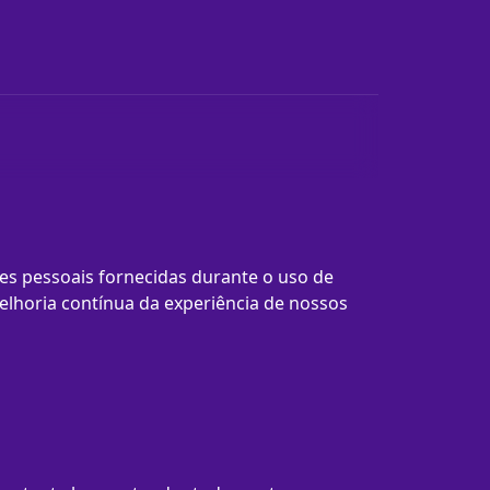
es pessoais fornecidas durante o uso de
elhoria contínua da experiência de nossos