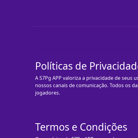
Políticas de Privacida
A 57Pg APP valoriza a privacidade de seus 
nossos canais de comunicação. Todos os dad
jogadores.
Termos e Condições