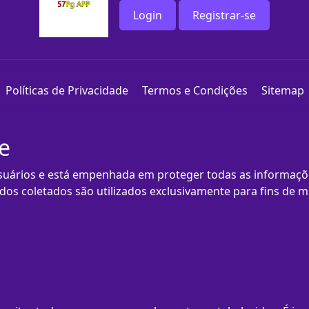
Login
Registrar-se
Políticas de Privacidade
Termos e Condições
Sitemap
de
usuários e está empenhada em proteger todas as informaçõ
os coletados são utilizados exclusivamente para fins de m