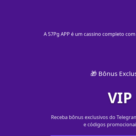
A 57Pg APP é um cassino completo com m
🎁 Bônus Exclu
VIP
Receba bônus exclusivos do Telegra
e códigos promocionai