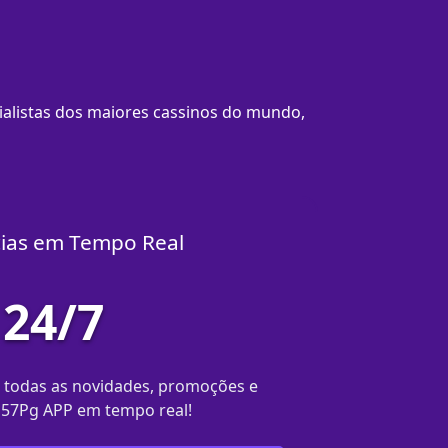
ialistas dos maiores cassinos do mundo,
cias em Tempo Real
24/7
e todas as novidades, promoções e
 57Pg APP em tempo real!