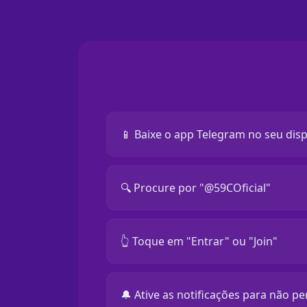
📱 Baixe o app Telegram no seu disp
🔍 Procure por "@59COficial"
👆 Toque em "Entrar" ou "Join"
🔔 Ative as notificações para não p