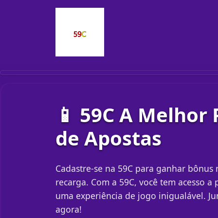
📱 59C A Melhor
de Apostas
Cadastre-se na 59C para ganhar bônus 
recarga. Com a 59C, você tem acesso a 
uma experiência de jogo inigualável. J
agora!