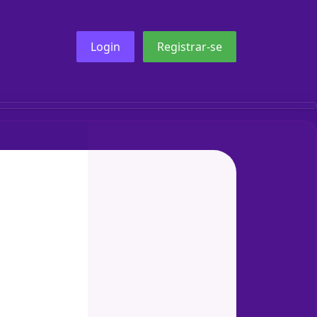
Login
Registrar-se