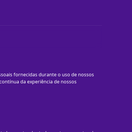
ssoais fornecidas durante o uso de nossos
 contínua da experiência de nossos