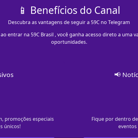
📱 Benefícios do Canal
Descubra as vantagens de seguir a 59C no Telegram
 ao entrar na 59C Brasil , você ganha acesso direto a uma v
oportunidades.
sivos
📢 Notí
m, promoções especiais
Fique por dentro d
s únicos!
eventos