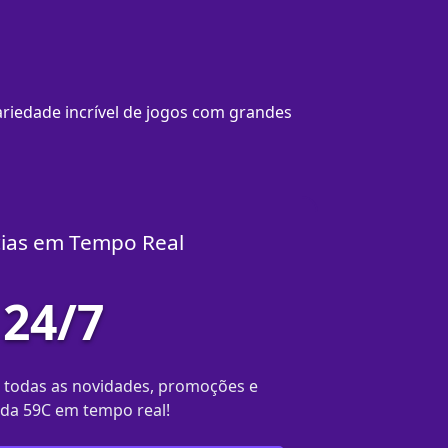
ariedade incrível de jogos com grandes
cias em Tempo Real
24/7
e todas as novidades, promoções e
 da 59C em tempo real!