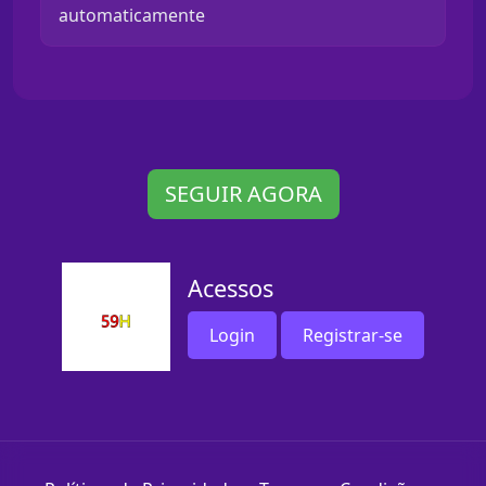
automaticamente
SEGUIR AGORA
Acessos
Login
Registrar-se