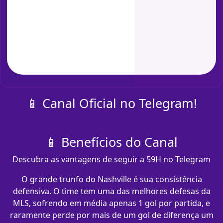
📱 Canal Oficial no Telegram!
📱 Benefícios do Canal
Descubra as vantagens de seguir a 59H no Telegram
O grande trunfo do Nashville é sua consistência
defensiva. O time tem uma das melhores defesas da
MLS, sofrendo em média apenas 1 gol por partida, e
raramente perde por mais de um gol de diferença um