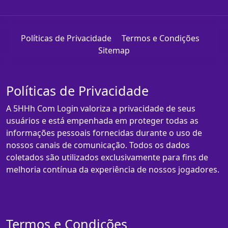
Políticas de Privacidade
Termos e Condições
Sitemap
Políticas de Privacidade
A 5HHh Com Login valoriza a privacidade de seus
usuários e está empenhada em proteger todas as
informações pessoais fornecidas durante o uso de
nossos canais de comunicação. Todos os dados
coletados são utilizados exclusivamente para fins de
melhoria contínua da experiência de nossos jogadores.
Termos e Condições