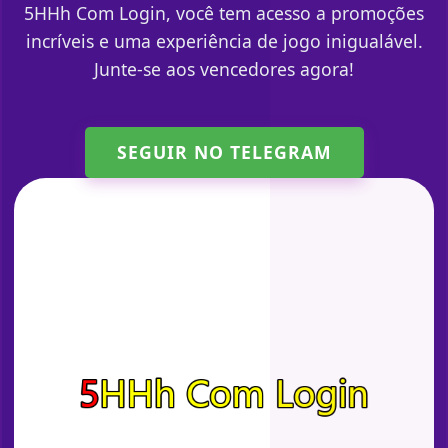
5HHh Com Login, você tem acesso a promoções
incríveis e uma experiência de jogo inigualável.
Junte-se aos vencedores agora!
SEGUIR NO TELEGRAM