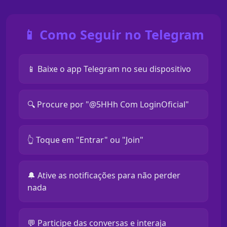
📱 Como Seguir no Telegram
📱 Baixe o app Telegram no seu dispositivo
🔍 Procure por "@5HHh Com LoginOficial"
👆 Toque em "Entrar" ou "Join"
🔔 Ative as notificações para não perder
nada
💬 Participe das conversas e interaja