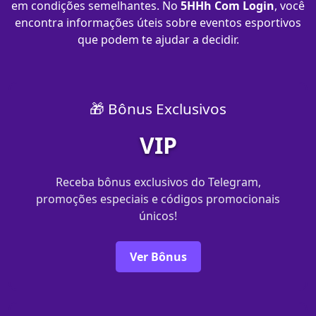
em condições semelhantes. No
5HHh Com Login
, você
encontra informações úteis sobre eventos esportivos
que podem te ajudar a decidir.
🎁 Bônus Exclusivos
VIP
Receba bônus exclusivos do Telegram,
promoções especiais e códigos promocionais
únicos!
Ver Bônus