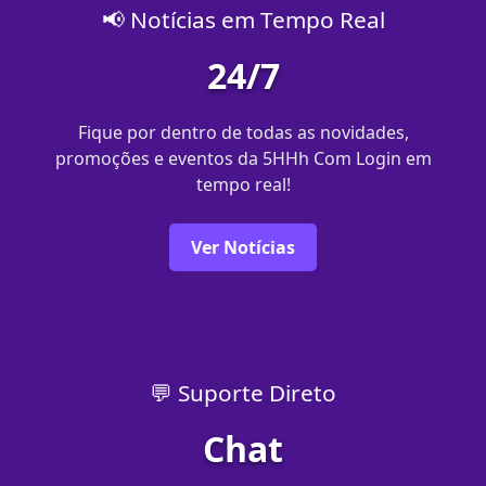
📢 Notícias em Tempo Real
24/7
Fique por dentro de todas as novidades,
promoções e eventos da 5HHh Com Login em
tempo real!
Ver Notícias
💬 Suporte Direto
Chat