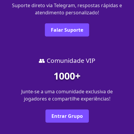
Suporte direto via Telegram, respostas rápidas e
atendimento personalizado!
Falar Suporte
👥 Comunidade VIP
1000+
Junte-se a uma comunidade exclusiva de
jogadores e compartilhe experiências!
Entrar Grupo